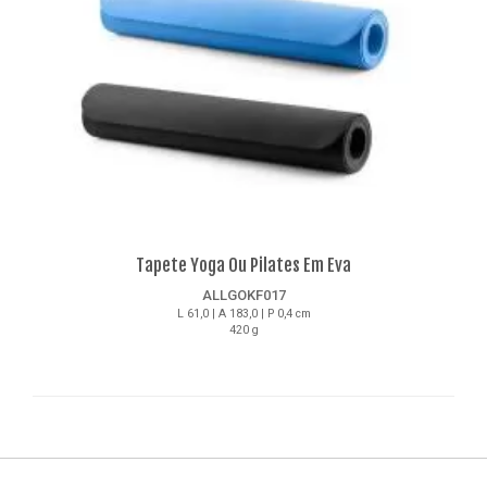
Tapete Yoga Ou Pilates Em Eva
ALLGOKF017
L 61,0 | A 183,0 | P 0,4 cm
420 g
Detalhes