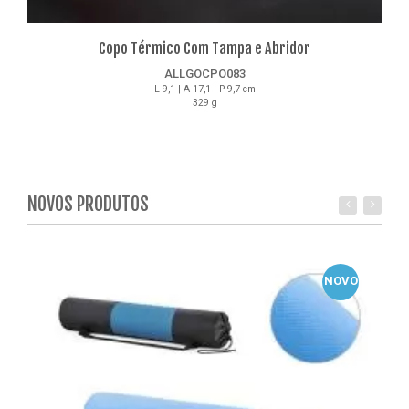
Copo Térmico Com Tampa e Abridor
ALLGOCPO083
L 9,1 | A 17,1 | P 9,7 cm
329 g
Detalhes
NOVOS PRODUTOS
NOVO