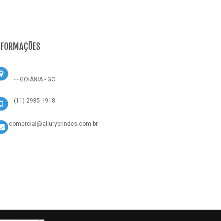
NFORMAÇÕES
- - GOIÂNIA - GO
(11) 2985-1918
comercial@allurybrindes.com.br