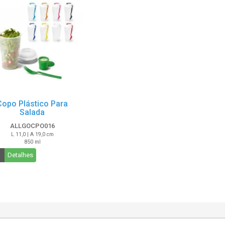
Copo Plástico Para
Salada
ALLGOCPO016
L 11,0 | A 19,0 cm
850 ml
Detalhes