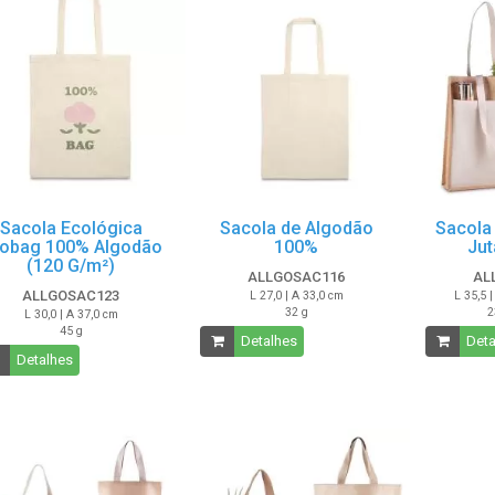
Sacola Ecológica
Sacola de Algodão
Sacola
obag 100% Algodão
100%
Jut
(120 G/m²)
ALLGOSAC116
AL
ALLGOSAC123
L 27,0 | A 33,0 cm
L 35,5 |
32 g
2
L 30,0 | A 37,0 cm
45 g
Detalhes
Deta
Detalhes