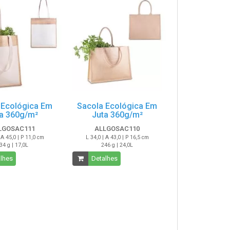
 Ecológica Em
Sacola Ecológica Em
a 360g/m²
Juta 360g/m²
LGOSAC111
ALLGOSAC110
 A 45,0 | P 11,0 cm
L 34,0 | A 43,0 | P 16,5 cm
34 g | 17,0L
246 g | 24,0L
lhes
Detalhes