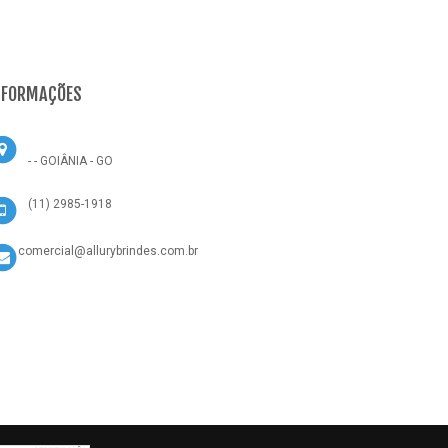
NFORMAÇÕES
- - GOIÂNIA - GO
(11) 2985-1918
comercial@allurybrindes.com.br