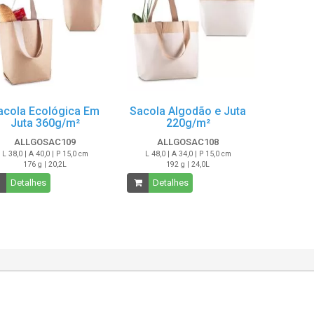
acola Ecológica Em
Sacola Algodão e Juta
Juta 360g/m²
220g/m²
ALLGOSAC109
ALLGOSAC108
L 38,0 | A 40,0 | P 15,0 cm
L 48,0 | A 34,0 | P 15,0 cm
176 g | 20,2L
192 g | 24,0L
Detalhes
Detalhes