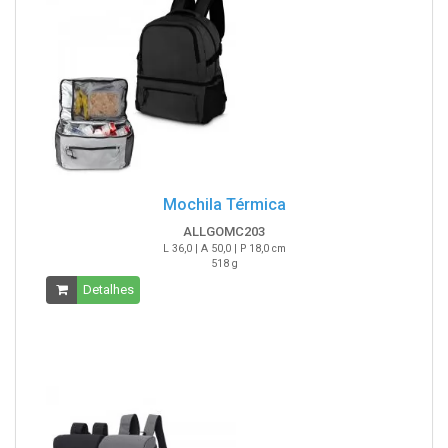
Mochila Térmica
ALLGOMC203
L 36,0 | A 50,0 | P 18,0 cm
518 g
Detalhes