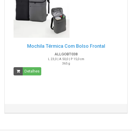
Mochila Térmica Com Bolso Frontal
ALLGOBT038
L 23,0 | A 50,0 | P 15,0 cm
365 g
Detalhes