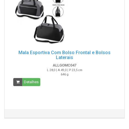
Mala Esportiva Com Bolso Frontal e Bolsos
Laterais
ALLGOMC047
L 28,0 | A 49,0 | P 23,5 cm
646 g
Detalhes