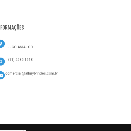
NFORMAÇÕES
- - GOIÂNIA - GO
(11) 2985-1918
comercial@allurybrindes.com.br