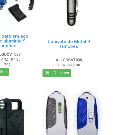
licate em aço
e alumínio 9
Canivete de Metal 9
funções
Funções
LGOCVT029
| A 3,5 | P 1,8 cm
ALLGOCVT030
92 g
L 2,5 | A 9,3 cm
lhes
Detalhes