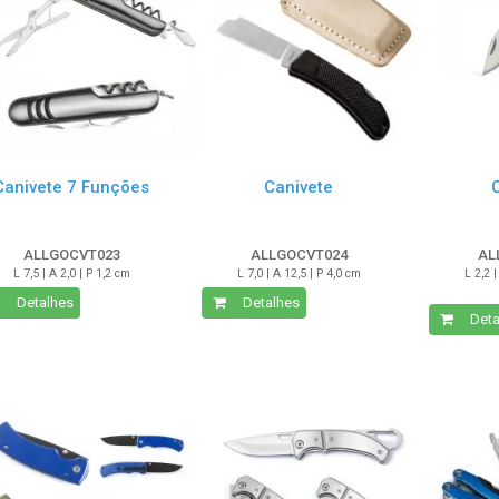
Canivete 7 Funções
Canivete
ALLGOCVT023
ALLGOCVT024
AL
L 7,5 | A 2,0 | P 1,2 cm
L 7,0 | A 12,5 | P 4,0 cm
L 2,2 |
Detalhes
Detalhes
Deta