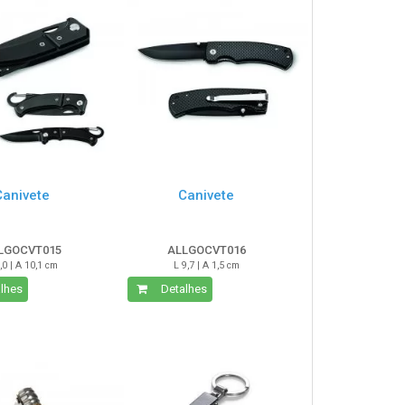
Canivete
Canivete
LGOCVT015
ALLGOCVT016
,0 | A 10,1 cm
L 9,7 | A 1,5 cm
lhes
Detalhes