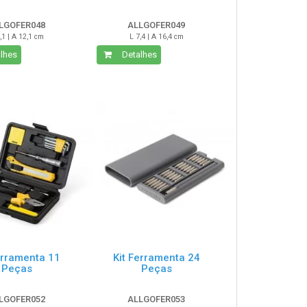
LGOFER048
ALLGOFER049
,1 | A 12,1 cm
L 7,4 | A 16,4 cm
lhes
Detalhes
erramenta 11
Kit Ferramenta 24
Peças
Peças
LGOFER052
ALLGOFER053