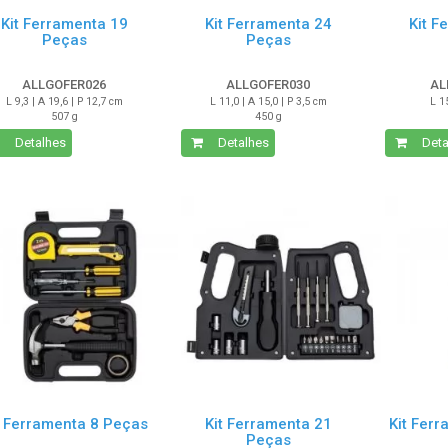
Kit Ferramenta 19
Kit Ferramenta 24
Kit F
Peças
Peças
ALLGOFER026
ALLGOFER030
AL
L 9,3 | A 19,6 | P 12,7 cm
L 11,0 | A 15,0 | P 3,5 cm
L 1
507 g
450 g
Detalhes
Detalhes
Deta
t Ferramenta 8 Peças
Kit Ferramenta 21
Kit Fer
Peças