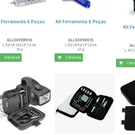
t Ferramenta 6 Peças
Kit Ferramenta 6 Peças
Kit F
ALLGOFER010
ALLGOFER015
L 3,0 | A 10,0 | P 1,5 cm
L 3,0 | A 9,6 | P 1,5 cm
AL
72 g
67 g
L 19,7 
Detalhes
Detalhes
Deta