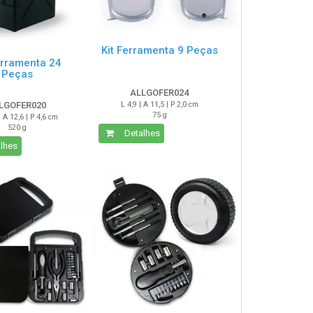
Kit Ferramenta 9 Peças
erramenta 24
Peças
ALLGOFER024
LGOFER020
L 4,9 | A 11,5 | P 2,0 cm
75 g
| A 12,6 | P 4,6 cm
520 g
Detalhes
lhes