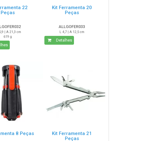
erramenta 22
Kit Ferramenta 20
Peças
Peças
LGOFER032
ALLGOFER033
5,9 | A 21,3 cm
L 4,7 | A 12,5 cm
619 g
Detalhes
lhes
ramenta 8 Peças
Kit Ferramenta 21
Peças