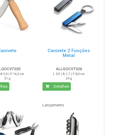
Canivete
Canivete 2 Funções
Metal
LGOCVT025
ALLGOCVT026
 A 9,0 | P 16,5 cm
L 5,9 | A 1,7 | P 8,0 cm
31 g
24 g
lhes
Detalhes
Lançamento