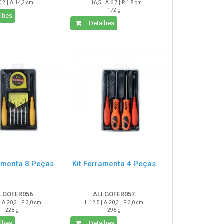
0,2 | A 14,2 cm
L 16,5 | A 6,7 | P 1,8 cm
172 g
lhes
Detalhes
ramenta 8 Peças
Kit Ferramenta 4 Peças
LGOFER056
ALLGOFER057
| A 20,3 | P 3,0 cm
L 12,5 | A 20,3 | P 3,0 cm
228 g
295 g
lhes
Detalhes