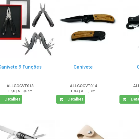
Canivete 9 Funções
Canivete
ALLGOCVT013
ALLGOCVT014
AL
L 5,0 | A 10,0 cm
L 8,4 | A 11,0 cm
L 1
Detalhes
Detalhes
Deta