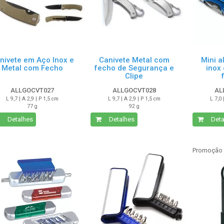
nivete em Aço Inox e
Canivete Metal com
Mini a
Metal com Fecho
fecho de Segurança e
inox 
Clipe
ALLGOCVT027
ALLGOCVT028
AL
L 9,7 | A 2,9 | P 1,5 cm
L 9,7 | A 2,9 | P 1,5 cm
L 7,0 
77 g
92 g
Detalhes
Detalhes
Deta
Promoção