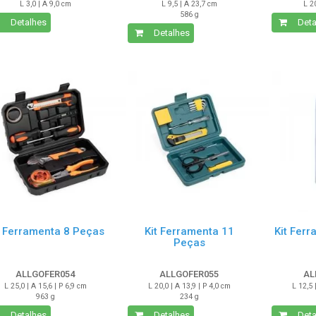
L 3,0 | A 9,0 cm
L 9,5 | A 23,7 cm
L 2
586 g
Detalhes
Deta
Detalhes
t Ferramenta 8 Peças
Kit Ferramenta 11
Kit Fer
Peças
ALLGOFER054
ALLGOFER055
AL
L 25,0 | A 15,6 | P 6,9 cm
L 20,0 | A 13,9 | P 4,0 cm
L 12,5 
963 g
234 g
Detalhes
Detalhes
Deta