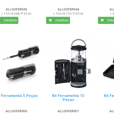
ALLGOFER043
ALLGOFER044
AL
L 17,5 | A 24,8 | P 5,5 cm
L 12,5 | A 17,5 | P 4,5 cm
L 4
Detalhes
Detalhes
Deta
t Ferramenta 5 Peças
Kit Ferramenta 15
Kit F
Peças
ALLGOFER050
ALLGOFER051
AL