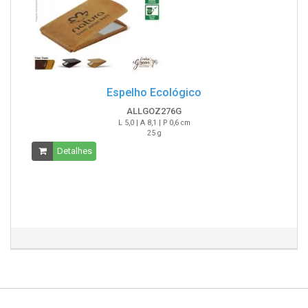
Espelho Ecológico
ALLGOZ276G
L 5,0 | A 8,1 | P 0,6 cm
25 g
Detalhes