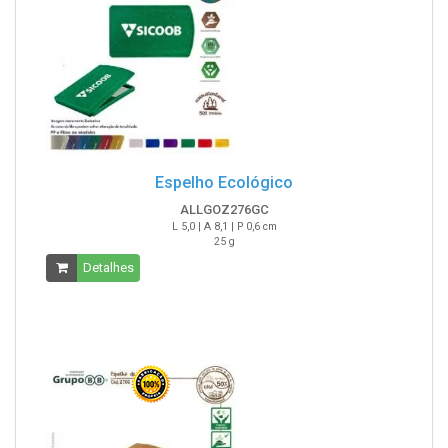
Espelho Ecológico
ALLGOZ276GC
L 5,0 | A 8,1 | P 0,6 cm
25 g
Detalhes