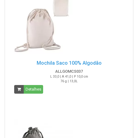
Mochila Saco 100% Algodão
ALLGOMCS037
L 33,0 | A 41,0 | P 10,0 cm
76 g | 13,0L
Detalhes