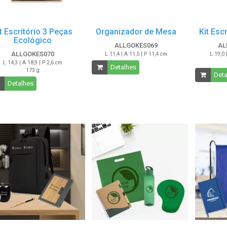
t Escritório 3 Peças
Organizador de Mesa
Kit Esc
Ecológico
ALLGOKES069
AL
ALLGOKES070
L 11,4 | A 11,5 | P 11,4 cm
L 19,0 
L 14,3 | A 18,9 | P 2,6 cm
Detalhes
173 g
Deta
Detalhes