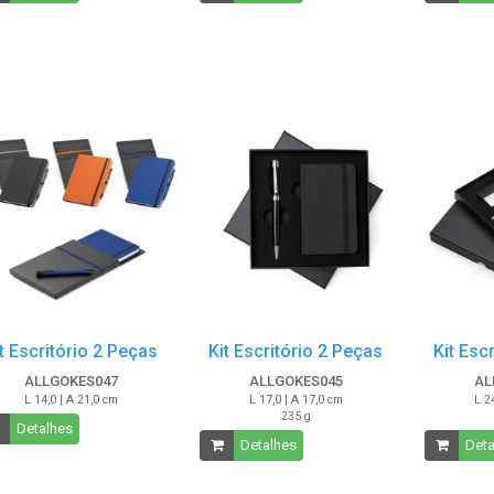
t Escritório 2 Peças
Kit Escritório 2 Peças
Kit Esc
ALLGOKES047
ALLGOKES045
AL
L 14,0 | A 21,0 cm
L 17,0 | A 17,0 cm
L 2
235 g
Detalhes
Detalhes
Deta