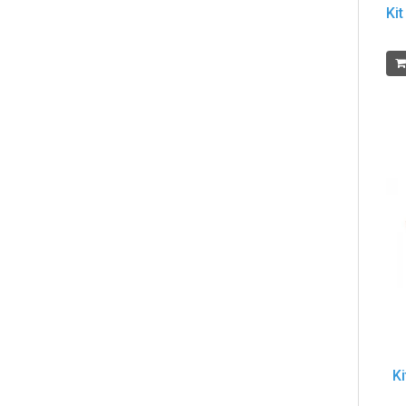
Ki
Ki