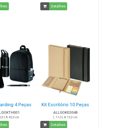
lhes
Detalhes
oarding 4 Peças
Kit Escritório 10 Peças
LGOKTH001
ALLGOKES048
0,0 | A 43,0 cm
L 11,0 | A 15,3 cm
lhes
Detalhes