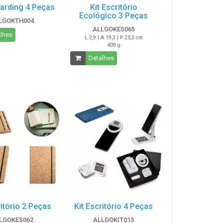
oarding 4 Peças
Kit Escritório
Ecológico 3 Peças
LGOKTH004
ALLGOKES065
lhes
L 2,9 | A 19,3 | P 25,3 cm
409 g
Detalhes
ritório 2 Peças
Kit Escritório 4 Peças
LGOKES062
ALLGOKIT013