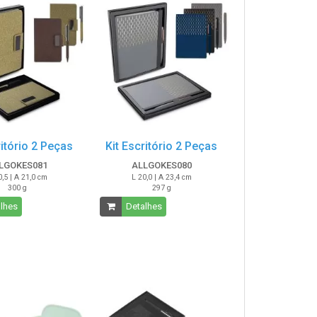
ritório 2 Peças
Kit Escritório 2 Peças
LGOKES081
ALLGOKES080
0,5 | A 21,0 cm
L 20,0 | A 23,4 cm
300 g
297 g
lhes
Detalhes