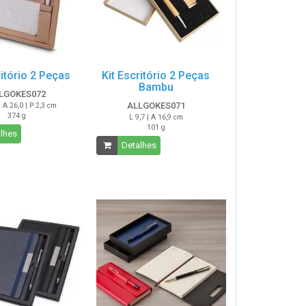
ritório 2 Peças
Kit Escritório 2 Peças
Bambu
LGOKES072
ALLGOKES071
| A 26,0 | P 2,3 cm
374 g
L 9,7 | A 16,9 cm
101 g
lhes
Detalhes