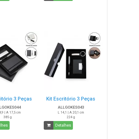
ritório 3 Peças
Kit Escritório 3 Peças
LGOKES044
ALLGOKES043
4,9 | A 17,5 cm
L 14,1 | A 20,1 cm
385 g
224 g
lhes
Detalhes