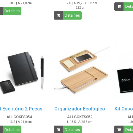
L 18,0 | A 21,0 cm
L 12,0 | A 19,2 | P 1,8 cm
Deta
222 g
Detalhes
Detalhes
t Escritório 2 Peças
Organizador Ecológico
Kit Onb
ALLGOKES054
ALLGOKES052
AL
L 13,7 | A 21,0 cm
L 13,5 | A 25,5 cm
L 3
Detalhes
Detalhes
Deta