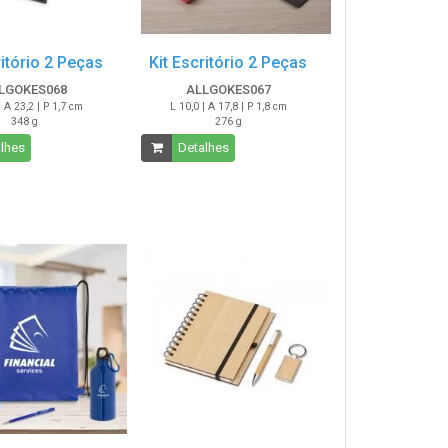
ritório 2 Peças
Kit Escritório 2 Peças
LGOKES068
ALLGOKES067
| A 23,2 | P 1,7 cm
L 10,0 | A 17,8 | P 1,8 cm
348 g
276 g
lhes
Detalhes