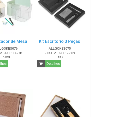
zador de Mesa
Kit Escritório 3 Peças
LGOKES076
ALLGOKES075
 A 13,5 | P 15,0 cm
L 18,4 | A 17,2 | P 2,7 cm
430 g
188 g
lhes
Detalhes