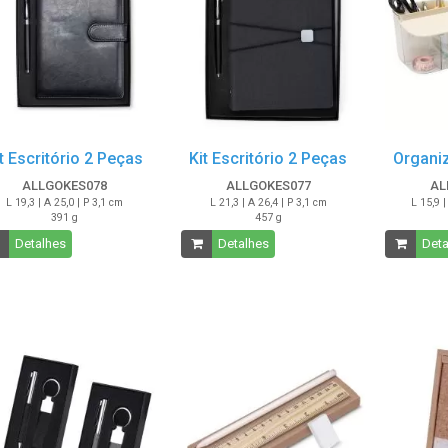
t Escritório 2 Peças
Kit Escritório 2 Peças
Organi
ALLGOKES078
ALLGOKES077
AL
L 19,3 | A 25,0 | P 3,1 cm
L 21,3 | A 26,4 | P 3,1 cm
L 15,9 |
391 g
457 g
Detalhes
Detalhes
Deta