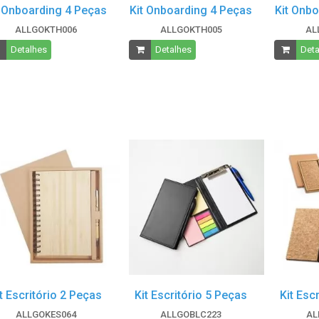
t Onboarding 4 Peças
Kit Onboarding 4 Peças
Kit Onb
ALLGOKTH006
ALLGOKTH005
AL
Detalhes
Detalhes
Deta
t Escritório 2 Peças
Kit Escritório 5 Peças
Kit Esc
ALLGOKES064
ALLGOBLC223
AL