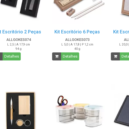
t Escritório 2 Peças
Kit Escritório 6 Peças
Kit Esc
ALLGOKES074
ALLGOKES073
AL
L 2,5 | A 17,9 cm
L 5,0 | A 17,8 | P 1,2 cm
L 20,0 
94 g
40 g
Detalhes
Detalhes
Deta