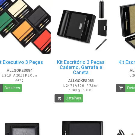
it Executivo 3 Peças
Kit Escritório 3 Peças
Kit Esc
Caderno, Garrafa e
ALLGOKES084
AL
Caneta
L 20,8 | A 20,8 | P 2,0 cm
L 2
339 g
ALLGOKES083
L 24,7 | A 30,0 | P 7,6 cm
Detalhes
Deta
1.043 g | 550 ml
Detalhes