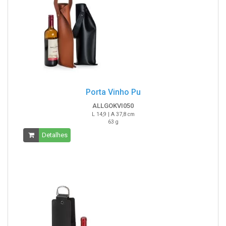
Porta Vinho Pu
ALLGOKVI050
L 14,9 | A 37,8 cm
63 g
Detalhes