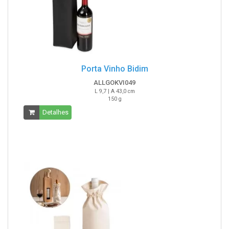
Porta Vinho Bidim
ALLGOKVI049
L 9,7 | A 43,0 cm
150 g
Detalhes