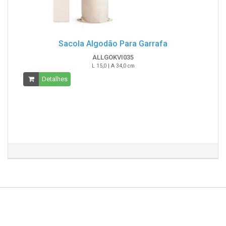
Sacola Algodão Para Garrafa
ALLGOKVI035
L 15,0 | A 34,0 cm
Detalhes