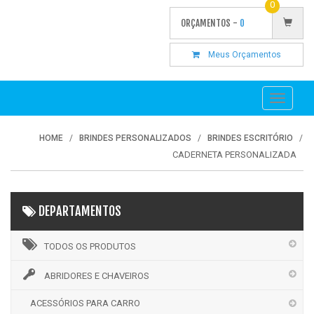
0
ORÇAMENTOS -
0
Meus Orçamentos
Toggle
navigati
HOME
BRINDES PERSONALIZADOS
BRINDES ESCRITÓRIO
CADERNETA PERSONALIZADA
DEPARTAMENTOS
TODOS OS PRODUTOS
ABRIDORES E CHAVEIROS
ACESSÓRIOS PARA CARRO