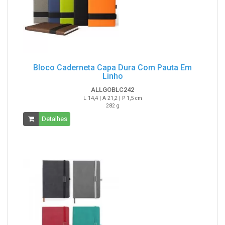
Bloco Caderneta Capa Dura Com Pauta Em
Linho
ALLGOBLC242
L 14,4 | A 21,2 | P 1,5 cm
282 g
Detalhes