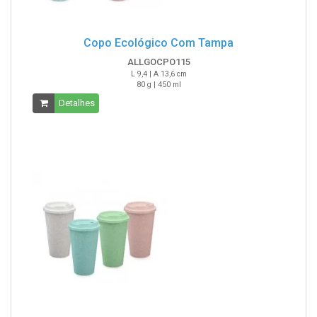
Copo Ecológico Com Tampa
ALLGOCPO115
L 9,4 | A 13,6 cm
80 g | 450 ml
Detalhes