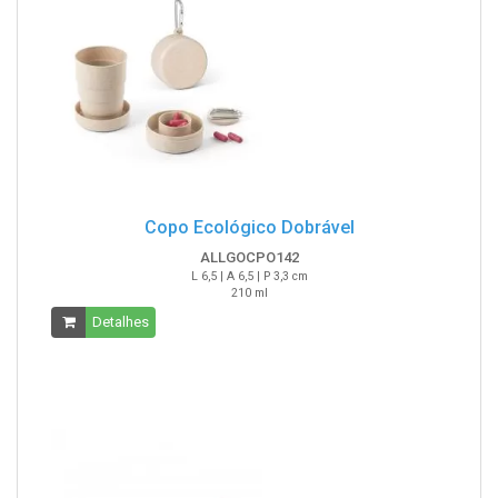
Copo Ecológico Dobrável
ALLGOCPO142
L 6,5 | A 6,5 | P 3,3 cm
210 ml
Detalhes