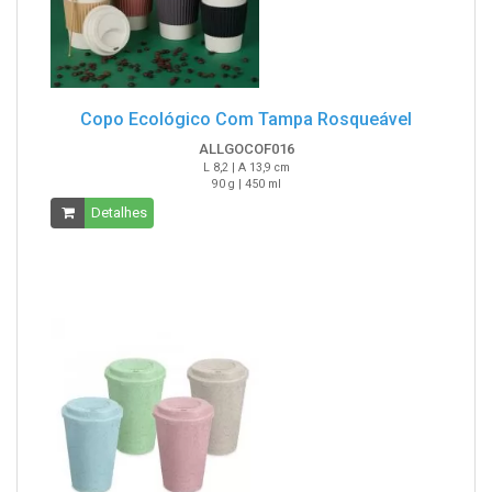
Copo Ecológico Com Tampa Rosqueável
ALLGOCOF016
L 8,2 | A 13,9 cm
90 g | 450 ml
Detalhes