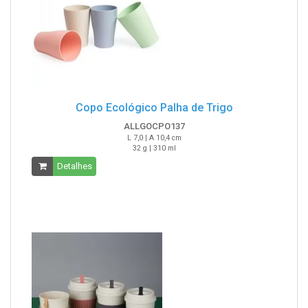
Copo Ecológico Palha de Trigo
ALLGOCPO137
L 7,0 | A 10,4 cm
32 g | 310 ml
Detalhes