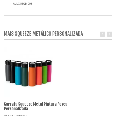
- - ALLGOSQM008
MAIS SQUEEZE METÁLICO PERSONALIZADA
Garrafa Squeeze Metal Pintura Fosca
Ga
Personalizada
Ro
ALLGOGAR053
A