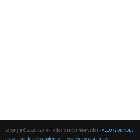
Copyright © 2026 - 2018 - Todos direitos reservados -
ALLURY BRINDES
GOIÁS
-
Brindes Personalizados
-
Powered by WordPress